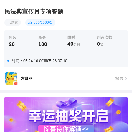
民法典宣传月专项答题
已结束
330/
1000次
限时
剩余次数
题数
总分
40
0
20
100
分钟
/2
时间：
05-24 16:00
至
05-28 07:10
发展科
留言