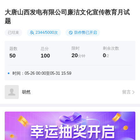
大唐山西发电有限公司廉洁文化宣传教育月试
题
已结束
2344/
5000次
防作弊已开启
限时
剩余次数
题数
总分
20
0
50
100
分钟
/2
时间：
05-26 00:00
至
05-31 15:59
胡然
留言