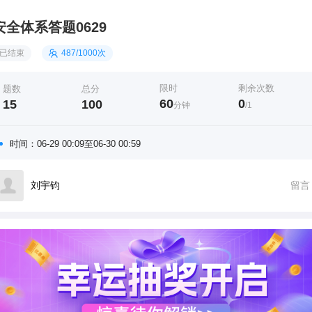
安全体系答题0629
已结束
487/
1000次
限时
剩余次数
题数
总分
60
0
15
100
分钟
/1
时间：
06-29 00:09
至
06-30 00:59
刘宇钧
留言