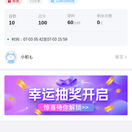
有奖
已结束
228/
1000次
限时
剩余次数
题数
总分
60
0
10
100
分钟
/1
时间：
07-03 05:42
至
07-03 15:59
小初も
留言